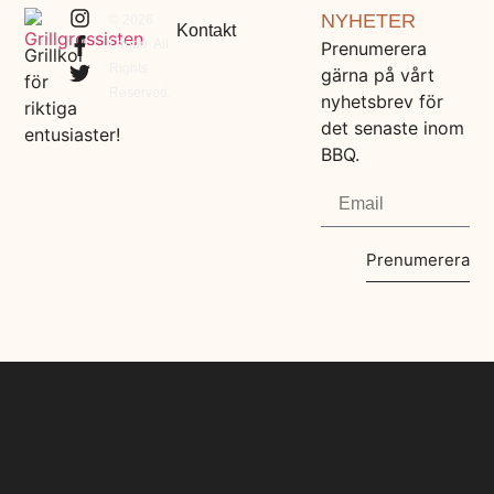
NYHETER
© 2026
Kontakt
Lando. All
Prenumerera
Grillkol
Rights
gärna på vårt
för
Reserved.
nyhetsbrev för
riktiga
det senaste inom
entusiaster!
BBQ.
Prenumerera