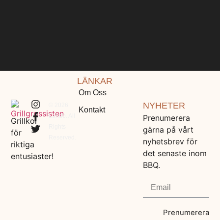
LÄNKAR
Om Oss
NYHETER
© 2026
Kontakt
Lando. All
Prenumerera
Grillkol
Rights
gärna på vårt
för
Reserved.
nyhetsbrev för
riktiga
det senaste inom
entusiaster!
BBQ.
Prenumerera